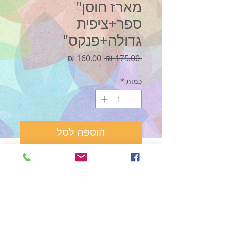
מארז חוסן"
ספר+ציפית
גדולה+פנקס"
מחיר
מחיר
 ‏175.00 ‏₪ 
רגיל
מבצע
כמות
*
הוספה לסל
לקנייה מהירה
מארז מיוחד המכיל את הספר ״אבירי
המ.ל.ך״ לצד ציפית המשאלות (בגודל 50X70)
מבד איכותי רך בתוספת פנקס המחשבות.