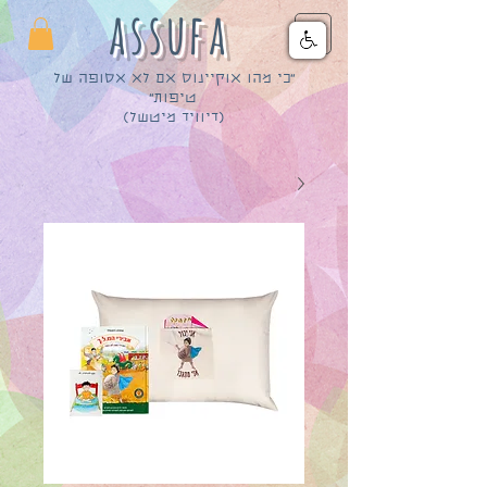
assufa
״כי מהו אוקיינוס אם לא אסופה של
טיפות״
(דיוויד מיטשל)