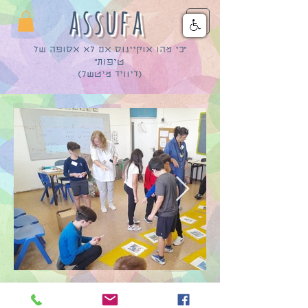
assufa
״כי מהו אוקיינוס אם לא אסופה של
טיפות״
(דיוויד מיטשל)