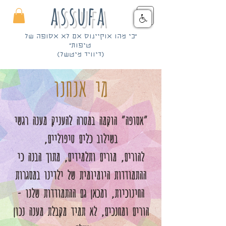
assufa
״כי מהו אוקיינוס אם לא אסופה של
טיפות״
(דיוויד מיטשל)
מי אנחנו
״אסופה״ הוקמה במטרה להעניק מענה רגשי
בשילוב כלים טיפוליים,
להורים, מורים ותלמידים, מתוך הבנה כי
ההתמודדות היומיומית של ילדינו במסגרות
החינוכיות, ומכאן גם ההתמודדות שלנו -
הורים ומחנכים, לא תמיד מקבלת מענה נכון