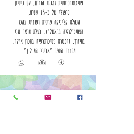
פסיכותרפיסטית ומנחת הורים, עם ניסיון
טיפולי של כ-15 שנים,
מנהלת קליניקה פרטית ועובדת במכון
הפסיכולוגיה בראשל״צ. בעלת תואר שני
בחינוך, והכשרת פסיכותרפיה במכון אדלר.
מחברת הספר ״אבירי המ.ל.ך״.
אורית לוי